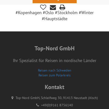
#Kopenhagen #Oslo #Stockholm #Winter
#Hauptstädte
Top-Nord GmbH
Ihr Spezialist für Reisen in nordische Länder
Reisen nach Schweden
Reisen zum Polarkreis
Kontakt
Top-Nord GmbH, Schleifweg 30, 91413 Neustadt (Aisch)
+49(0)9161 8756140