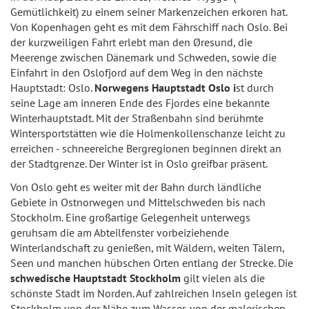
Gemütlichkeit) zu einem seiner Markenzeichen erkoren hat.
Von Kopenhagen geht es mit dem Fährschiff nach Oslo. Bei
der kurzweiligen Fahrt erlebt man den Øresund, die
Meerenge zwischen Dänemark und Schweden, sowie die
Einfahrt in den Oslofjord auf dem Weg in den nächste
Hauptstadt: Oslo.
Norwegens Hauptstadt Oslo i
st durch
seine Lage am inneren Ende des Fjordes eine bekannte
Winterhauptstadt. Mit der Straßenbahn sind berühmte
Wintersportstätten wie die Holmenkollenschanze leicht zu
erreichen - schneereiche Bergregionen beginnen direkt an
der Stadtgrenze. Der Winter ist in Oslo greifbar präsent.
Von Oslo geht es weiter mit der Bahn durch ländliche
Gebiete in Ostnorwegen und Mittelschweden bis nach
Stockholm. Eine großartige Gelegenheit unterwegs
geruhsam die am Abteilfenster vorbeiziehende
Winterlandschaft zu genießen, mit Wäldern, weiten Tälern,
Seen und manchen hübschen Orten entlang der Strecke. Die
schwedische Hauptstadt Stockholm
gilt vielen als die
schönste Stadt im Norden. Auf zahlreichen Inseln gelegen ist
Stockholm von der Nähe zum Wasser, von der malerischen