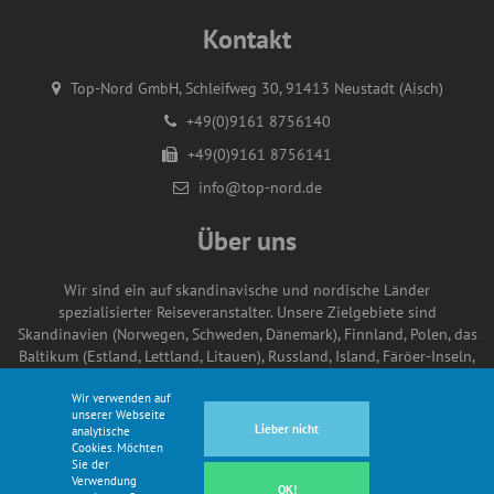
Kontakt
Top-Nord GmbH, Schleifweg 30, 91413 Neustadt (Aisch)
+49(0)9161 8756140
+49(0)9161 8756141
info@top-nord.de
Über uns
Wir sind ein auf skandinavische und nordische Länder
spezialisierter Reiseveranstalter. Unsere Zielgebiete sind
Skandinavien (Norwegen, Schweden, Dänemark), Finnland, Polen, das
Baltikum (Estland, Lettland, Litauen), Russland, Island, Färöer-Inseln,
Irland und Polargebiete (Grönland, Spitzbergen, Arktis & Antarktis).
Wir verwenden auf
unserer Webseite
Lieber nicht
analytische
Cookies. Möchten
Sie der
© Copyright Top-Nord GmbH 2021
Verwendung
OK!