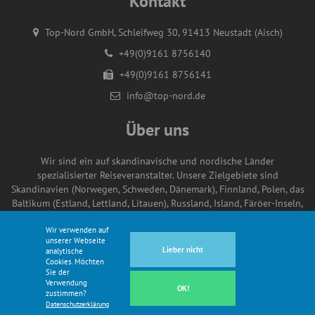
Kontakt
Top-Nord GmbH, Schleifweg 30, 91413 Neustadt (Aisch)
+49(0)9161 8756140
+49(0)9161 8756141
info@top-nord.de
Über uns
Wir sind ein auf skandinavische und nordische Länder
spezialisierter Reiseveranstalter. Unsere Zielgebiete sind
Skandinavien (Norwegen, Schweden, Dänemark), Finnland, Polen, das
Baltikum (Estland, Lettland, Litauen), Russland, Island, Färöer-Inseln,
Irland und Polargebiete (Grönland, Spitzbergen, Arktis & Antarktis).
Wir verwenden auf
unserer Webseite
Lieber nicht
analytische
Cookies. Möchten
Sie der
© Copyright Top-Nord GmbH 2021
Verwendung
OK!
AGB
Datenschutz
Impressum
zustimmen?
Datenschutzerklärung