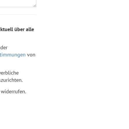
tuell über alle
 der
stimmungen
von
werbliche
zurichten.
widerrufen.