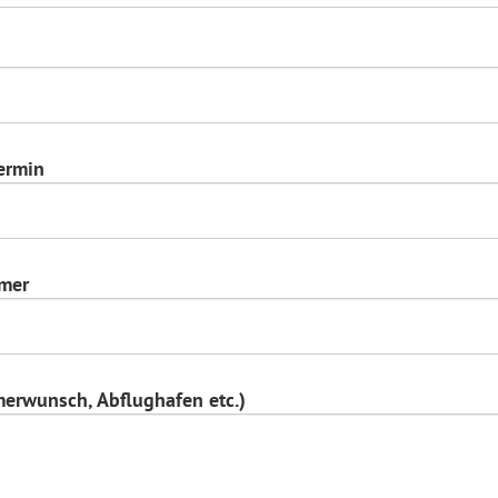
ermin
hmer
rwunsch, Abflughafen etc.)