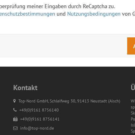
berprüfung meiner Eingaben durch ReCaptcha zu.
enschutzbestimmungen
und
Nutzungsbedingungen
von G
Kontakt
Ü
Top-Nord GmbH, Schleifweg 30, 91413 Neustadt (Aisch)
Wi
sp
+49(0)9161 8756140
Sk
+49(0)9161 8756141
Po
Is
info@top-nord.de
Sp