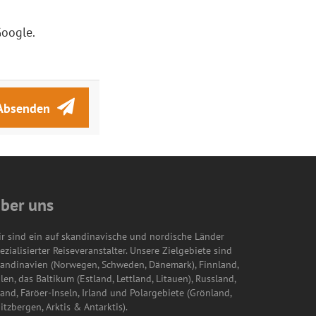
oogle.
Absenden
ber uns
r sind ein auf skandinavische und nordische Länder
ezialisierter Reiseveranstalter. Unsere Zielgebiete sind
andinavien (Norwegen, Schweden, Dänemark), Finnland,
len, das Baltikum (Estland, Lettland, Litauen), Russland,
land, Färöer-Inseln, Irland und Polargebiete (Grönland,
itzbergen, Arktis & Antarktis).